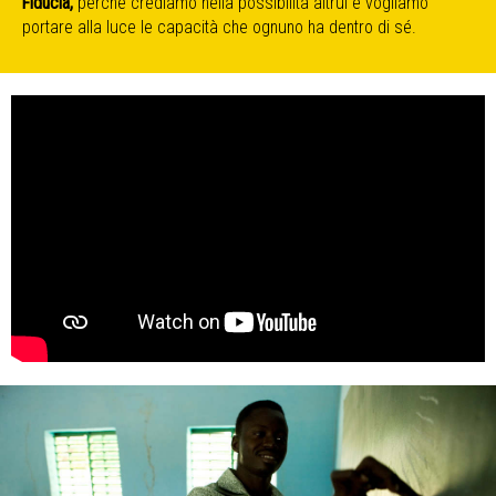
Fiducia,
perché crediamo nella possibilità altrui e vogliamo
portare alla luce le capacità che ognuno ha dentro di sé.