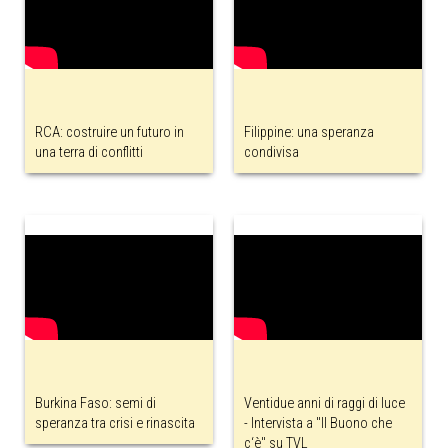
RCA: costruire un futuro in
Filippine: una speranza
una terra di conflitti
condivisa
Burkina Faso: semi di
Ventidue anni di raggi di luce
speranza tra crisi e rinascita
- Intervista a "Il Buono che
c‘è" su TVL