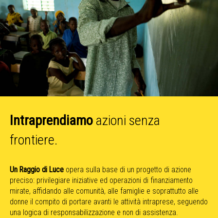
Intraprendiamo
azioni senza
frontiere.
Un Raggio di Luce
opera sulla base di un progetto di azione
preciso: privilegiare iniziative ed operazioni di finanziamento
mirate, affidando alle comunità, alle famiglie e soprattutto alle
donne il compito di portare avanti le attività intraprese, seguendo
una logica di responsabilizzazione e non di assistenza.