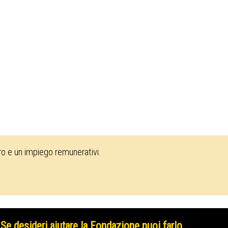
oro e un impiego remunerativi.
Se desideri aiutare la Fondazione puoi farlo