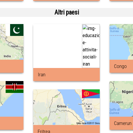
Altri paesi
Congo
Iran
Camerun
Eritrea