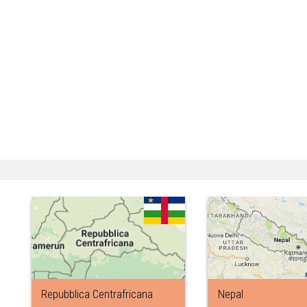
Repubblica Centrafricana
Nepal