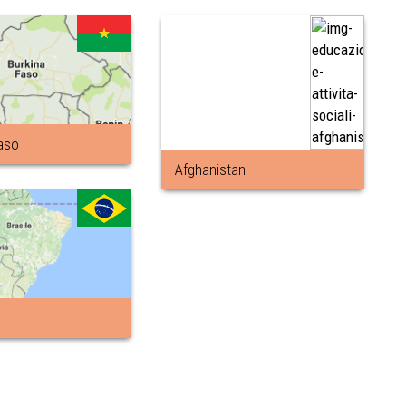
aso
Afghanistan