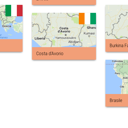
Burkina F
Costa d'Avorio
Brasile