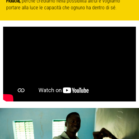
Fiducia,
perché crediamo nella possibilità altrui e vogliamo
portare alla luce le capacità che ognuno ha dentro di sé.