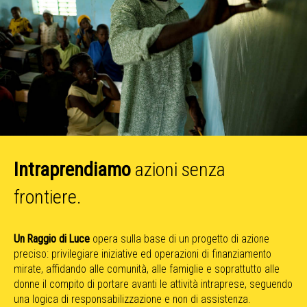
Intraprendiamo
azioni senza
frontiere.
Un Raggio di Luce
opera sulla base di un progetto di azione
preciso: privilegiare iniziative ed operazioni di finanziamento
mirate, affidando alle comunità, alle famiglie e soprattutto alle
donne il compito di portare avanti le attività intraprese, seguendo
una logica di responsabilizzazione e non di assistenza.