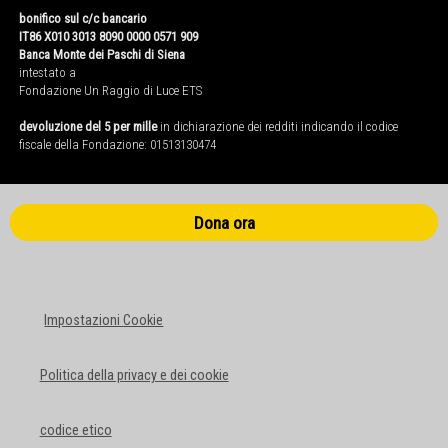
bonifico sul c/c bancario
IT86 X010 3013 8090 0000 0571 909
Banca Monte dei Paschi di Siena
intestato a
Fondazione Un Raggio di Luce ETS
devoluzione del 5 per mille
in dichiarazione dei redditi indicando il codice
fiscale della Fondazione: 01513130474
Dona ora
Impostazioni Cookie
Politica della privacy e dei cookie
codice etico