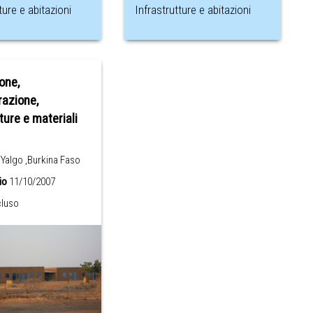
ture e abitazioni
Infrastrutture e abitazioni
one,
razione,
ture e materiali
Yalgo ,Burkina Faso
io
11/10/2007
luso