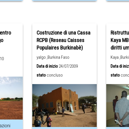
entro
Costruzione di una Cassa
Ristrutt
go
RCPB (Reseau Caisses
Kaya MB
Populaires Burkinabè)
diritti u
yalgo ,Burkina Faso
Kaya ,Burk
10
Data di inizio
24/07/2009
Data di iniz
stato
concluso
stato
conc
azioni