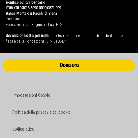
bonifico sul c/c bancario
IT86 X010 3013 8090 0000 0571 909
Banca Monte dei Paschi di Siena
intestato a
Fondazione Un Raggio di Luce ETS
devoluzione del 5 per mille
in dichiarazione dei redditi indicando il codice
fiscale della Fondazione: 01513130474
Dona ora
Impostazioni Cookie
Politica della privacy e dei cookie
codice etico