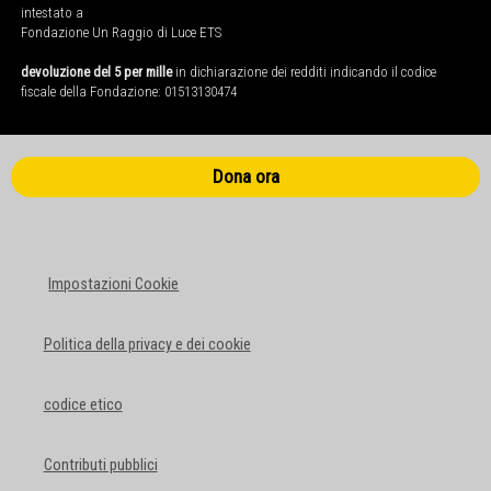
intestato a
Fondazione Un Raggio di Luce ETS
devoluzione del 5 per mille
in dichiarazione dei redditi indicando il codice
fiscale della Fondazione: 01513130474
Dona ora
Impostazioni Cookie
Politica della privacy e dei cookie
codice etico
Contributi pubblici