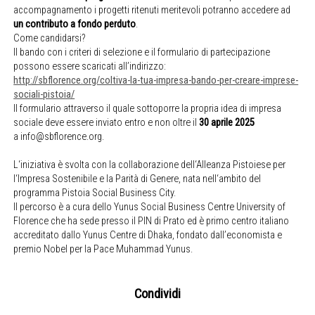
accompagnamento i progetti ritenuti meritevoli potranno accedere ad
un contributo a fondo perduto
.
Come candidarsi?
Il bando con i criteri di selezione e il formulario di partecipazione
possono essere scaricati all’indirizzo:
http://sbflorence.org/coltiva-la-tua-impresa-bando-per-creare-imprese-
sociali-pistoia/
Il formulario attraverso il quale sottoporre la propria idea di impresa
sociale deve essere inviato entro e non oltre il
30 aprile 2025
a info@sbflorence.org.
L‘iniziativa è svolta con la collaborazione dell‘Alleanza Pistoiese per
l‘Impresa Sostenibile e la Parità di Genere, nata nell‘ambito del
programma Pistoia Social Business City.
Il percorso è a cura dello Yunus Social Business Centre University of
Florence che ha sede presso il PIN di Prato ed è primo centro italiano
accreditato dallo Yunus Centre di Dhaka, fondato dall’economista e
premio Nobel per la Pace Muhammad Yunus.
Condividi