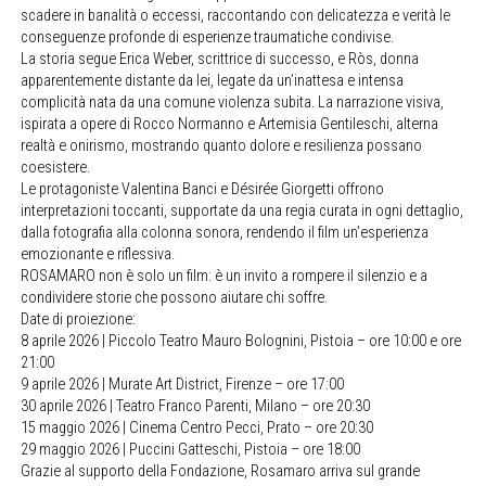
scadere in banalità o eccessi, raccontando con delicatezza e verità le
conseguenze profonde di esperienze traumatiche condivise.
La storia segue Erica Weber, scrittrice di successo, e Ròs, donna
apparentemente distante da lei, legate da un’inattesa e intensa
complicità nata da una comune violenza subita. La narrazione visiva,
ispirata a opere di Rocco Normanno e Artemisia Gentileschi, alterna
realtà e onirismo, mostrando quanto dolore e resilienza possano
coesistere.
Le protagoniste Valentina Banci e Désirée Giorgetti offrono
interpretazioni toccanti, supportate da una regia curata in ogni dettaglio,
dalla fotografia alla colonna sonora, rendendo il film un’esperienza
emozionante e riflessiva.
ROSAMARO non è solo un film: è un invito a rompere il silenzio e a
condividere storie che possono aiutare chi soffre.
Date di proiezione:
8 aprile 2026 | Piccolo Teatro Mauro Bolognini, Pistoia – ore 10:00 e ore
21:00
9 aprile 2026 | Murate Art District, Firenze – ore 17:00
30 aprile 2026 | Teatro Franco Parenti, Milano – ore 20:30
15 maggio 2026 | Cinema Centro Pecci, Prato – ore 20:30
29 maggio 2026 | Puccini Gatteschi, Pistoia – ore 18:00
Grazie al supporto della Fondazione, Rosamaro arriva sul grande