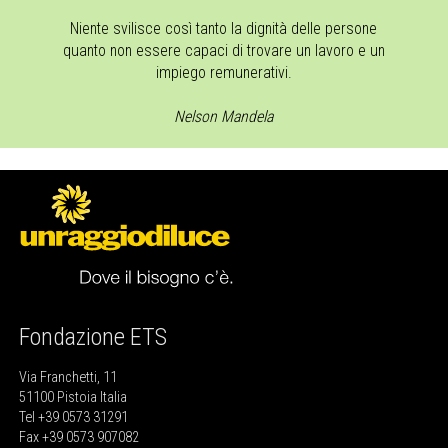
Niente svilisce così tanto la dignità delle persone
quanto non essere capaci di trovare un lavoro e un
impiego remunerativi.
Nelson Mandela
Fondazione ETS
Via Franchetti, 11
51100 Pistoia Italia
Tel +39 0573 31291
Fax +39 0573 907082