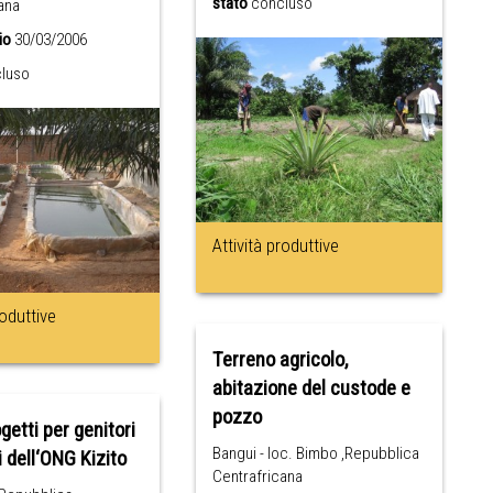
stato
concluso
ana
io
30/03/2006
luso
Attività produttive
roduttive
Terreno agricolo,
abitazione del custode e
pozzo
getti per genitori
Bangui - loc. Bimbo ,Repubblica
i dell‘ONG Kizito
Centrafricana