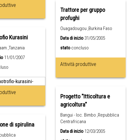
roduttive
Trattore per gruppo
profughi
Ouagadougou ,Burkina Faso
ofio Kurasini
Data di inizio
31/05/2005
aam ,Tanzania
stato
concluso
io
11/01/2007
Attività produttive
luso
roduttive
Progetto "Itticoltura e
agricoltura"
Bangui - loc. Bimbo ,Repubblica
Centrafricana
one di spirulina
Data di inizio
12/03/2005
pubblica