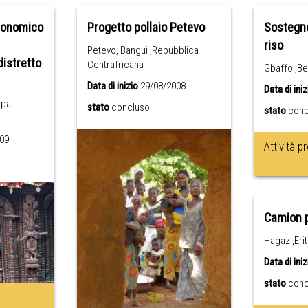
conomico
Progetto pollaio Petevo
Sostegno
riso
Petevo, Bangui ,Repubblica
distretto
Centrafricana
Gbaffo ,Be
Data di inizio
29/08/2008
Data di iniz
epal
stato
concluso
stato
conc
09
Attività p
Camion p
Hagaz ,Eri
Data di iniz
stato
conc