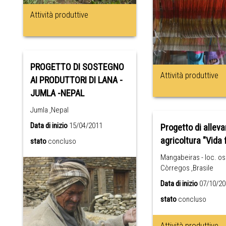
Attività produttive
PROGETTO DI SOSTEGNO
Attività produttive
AI PRODUTTORI DI LANA -
JUMLA -NEPAL
Jumla ,Nepal
Data di inizio
15/04/2011
Progetto di allev
agricoltura "Vida f
stato
concluso
Mangabeiras - loc. o
Còrregos ,Brasile
Data di inizio
07/10/20
stato
concluso
Attività produttive