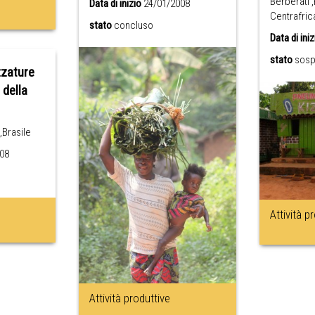
Berberati 
Data di inizio
24/01/2008
Centrafric
stato
concluso
Data di iniz
stato
sos
zzature
 della
,Brasile
08
Attività p
Attività produttive