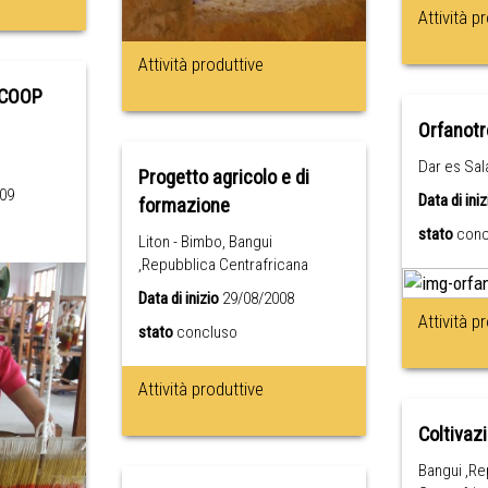
Attività p
Attività produttive
 COOP
Orfanotr
Dar es Sal
Progetto agricolo e di
09
Data di iniz
formazione
stato
conc
Liton - Bimbo, Bangui
,Repubblica Centrafricana
Data di inizio
29/08/2008
Attività p
stato
concluso
Attività produttive
Coltivazi
Bangui ,Re