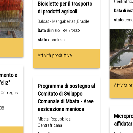
Centrafric
Biciclette per il trasporto
Data di iniz
di prodotti agricoli
stato
conc
Balsas - Mangabeiras ,Brasile
Data di inizio
18/07/2008
stato
concluso
Attività produttive
amento e
eliz"
Attività p
Programma di sostegno al
s Còrregos
Comitato di Sviluppo
Comunale di Mbata - Aree
08
essicazione manioca
Micropro
Mbata ,Repubblica
affidatar
Centrafricana