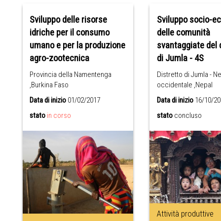
Sviluppo delle risorse
Sviluppo socio-e
idriche per il consumo
delle comunità
umano e per la produzione
svantaggiate del 
agro-zootecnica
di Jumla - 4S
Provincia della Namentenga
Distretto di Jumla - N
,Burkina Faso
occidentale ,Nepal
Data di inizio
01/02/2017
Data di inizio
16/10/20
stato
in corso
stato
concluso
Attività produttive