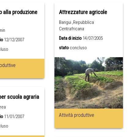
 alla produzione
Attrezzature agricole
Bangui ,Repubblica
Centrafricana
nin
Data di inizio
14/07/2005
io
12/12/2007
stato
concluso
luso
roduttive
er scuola agraria
trea
Attività produttive
io
11/01/2007
luso