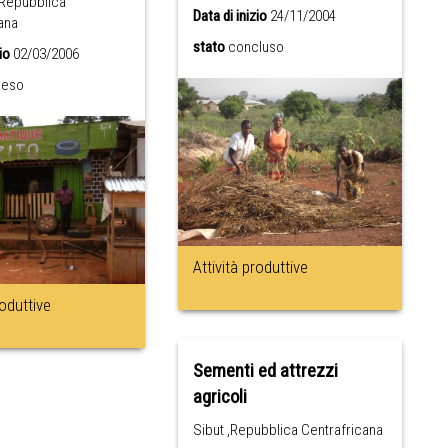
,Repubblica
Data di inizio
24/11/2004
ana
stato
concluso
io
02/03/2006
peso
Attività produttive
roduttive
Sementi ed attrezzi
agricoli
Sibut ,Repubblica Centrafricana