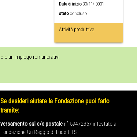
Data di inizio
30/11/-0001
stato
concluso
Attività produttive
oro e un impiego remunerativi.
Se desideri aiutare la Fondazione puoi farlo
tramite:
versamento sul c/c postale
n° 59472357 intestato a
Fondazione Un Raggio di Luce ETS