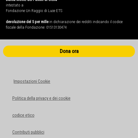
intestato a
Fondazione Un Raggio di Luce ETS
devoluzione del 5 per mille
in dichiarazione dei redditi indicando il codice
fiscale della Fondazione: 01513130474
Dona ora
Impostazioni Cookie
Politica della privacy e dei cookie
codice etico
Contributi pubblici