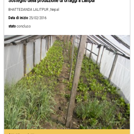
Sostegno della produzione di ortaggi a Lalitpur
BHATTEDANDA LALITPUR ,Nepal
Data di inizio
25/02/2016
stato
concluso