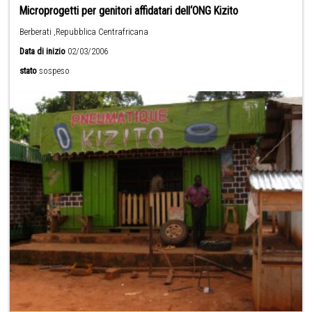
Microprogetti per genitori affidatari dell‘ONG Kizito
Berberati ,Repubblica Centrafricana
Data di inizio
02/03/2006
stato
sospeso