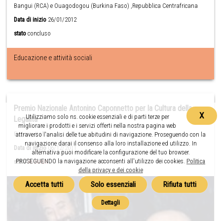
Bangui (RCA) e Ouagodogou (Burkina Faso) ,Repubblica Centrafricana
Data di inizio
26/01/2012
stato
concluso
Educazione e attività sociali
Premio Nazionale Antonino Caponnetto per la Cultura della
X
Utilizziamo solo ns. cookie essenziali e di parti terze per
Legalità
migliorare i prodotti e i servizi offerti nella nostra pagina web
Pistoia ,Italia
attraverso l'analisi delle tue abitudini di navigazione. Proseguendo con la
navigazione darai il consenso alla loro installazione ed utilizzo. In
Data di inizio
06/12/2011
alternativa puoi modificare la configurazione del tuo browser.
PROSEGUENDO la navigazione acconsenti all'utilizzo dei cookies.
Politica
stato
in corso
della privacy e dei cookie