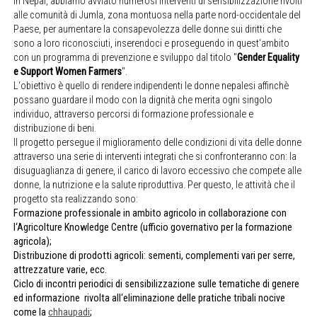
In Nepal, abbiamo avviato numerosi interventi di sensibilizzazione rivolti
alle comunità di Jumla, zona montuosa nella parte nord-occidentale del
Paese, per aumentare la consapevolezza delle donne sui diritti che
sono a loro riconosciuti, inserendoci e proseguendo in quest‘ambito
con un programma di prevenzione e sviluppo dal titolo "
Gender Equality
e Support Women Farmers
".
L‘obiettivo è quello di rendere indipendenti le donne nepalesi affinchè
possano guardare il modo con la dignità che merita ogni singolo
individuo, attraverso percorsi di formazione professionale e
distribuzione di beni.
Il progetto persegue il miglioramento delle condizioni di vita delle donne
attraverso una serie di interventi integrati che si confronteranno con: la
disuguaglianza di genere, il carico di lavoro eccessivo che compete alle
donne, la nutrizione e la salute riproduttiva. Per questo, le attività che il
progetto sta realizzando sono:
Formazione professionale in ambito agricolo in collaborazione con
l‘Agricolture Knowledge Centre (ufficio governativo per la formazione
agricola);
Distribuzione di prodotti agricoli: sementi, complementi vari per serre,
attrezzature varie, ecc.
Ciclo di incontri periodici di sensibilizzazione sulle tematiche di genere
ed informazione rivolta all‘eliminazione delle pratiche tribali nocive
come la
chhaupadi
;