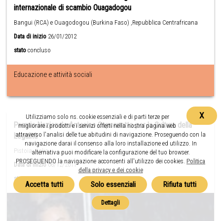
internazionale di scambio Ouagadogou
Bangui (RCA) e Ouagodogou (Burkina Faso) ,Repubblica Centrafricana
Data di inizio
26/01/2012
stato
concluso
Educazione e attività sociali
X
Utilizziamo solo ns. cookie essenziali e di parti terze per
Premio Nazionale Antonino Caponnetto per la Cultura della
migliorare i prodotti e i servizi offerti nella nostra pagina web
attraverso l'analisi delle tue abitudini di navigazione. Proseguendo con la
Legalità
navigazione darai il consenso alla loro installazione ed utilizzo. In
Pistoia ,Italia
alternativa puoi modificare la configurazione del tuo browser.
PROSEGUENDO la navigazione acconsenti all'utilizzo dei cookies.
Politica
Data di inizio
06/12/2011
della privacy e dei cookie
stato
in corso