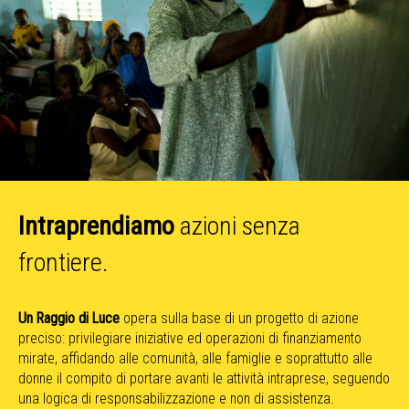
Intraprendiamo
azioni senza
frontiere.
Un Raggio di Luce
opera sulla base di un progetto di azione
preciso: privilegiare iniziative ed operazioni di finanziamento
mirate, affidando alle comunità, alle famiglie e soprattutto alle
donne il compito di portare avanti le attività intraprese, seguendo
una logica di responsabilizzazione e non di assistenza.