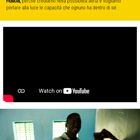
Fiducia,
perché crediamo nella possibilità altrui e vogliamo
portare alla luce le capacità che ognuno ha dentro di sé.