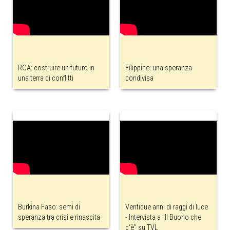
RCA: costruire un futuro in
Filippine: una speranza
una terra di conflitti
condivisa
Burkina Faso: semi di
Ventidue anni di raggi di luce
speranza tra crisi e rinascita
- Intervista a "Il Buono che
c‘è" su TVL